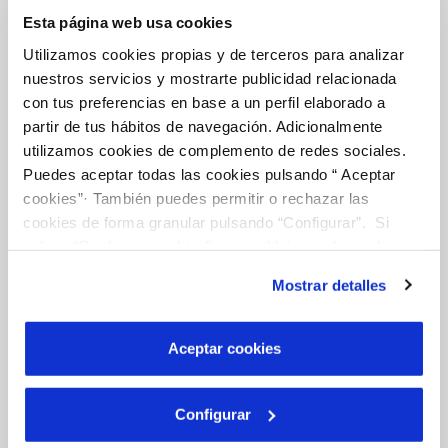
Esta página web usa cookies
Utilizamos cookies propias y de terceros para analizar
FACTURAS, PAGOS Y CONSUMOS
nuestros servicios y mostrarte publicidad relacionada
CONTRATOS
con tus preferencias en base a un perfil elaborado a
partir de tus hábitos de navegación. Adicionalmente
MODIFICACIÓN DE DATOS
utilizamos cookies de complemento de redes sociales.
INCIDENCIAS
Puedes aceptar todas las cookies pulsando “ Aceptar
cookies”· También puedes permitir o rechazar las
cookies de forma granular pulsando “Configurar”. Si
TODAS LAS GESTIONES
pulsas “Rechazar cookies”, equivaldrá a rechazar la
OTRAS GESTIONES
instalación de todas las cookies salvo las necesarias que
Mostrar detalles
son indispensables para que el sitio web funcione y que
por tanto no se pueden desactivar. Puedes consultar
más información en nuestra
Política de Cookies
Tu Servicio
Aceptar cookies
Configurar
FACTURAS Y PRECIOS