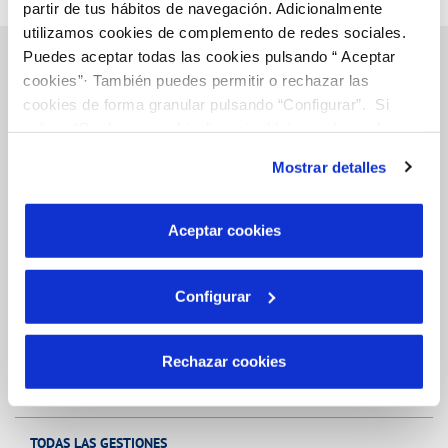
partir de tus hábitos de navegación. Adicionalmente
utilizamos cookies de complemento de redes sociales.
Puedes aceptar todas las cookies pulsando “ Aceptar
cookies”· También puedes permitir o rechazar las
cookies de forma granular pulsando “Configurar”. Si
Inicio
pulsas “Rechazar cookies”, equivaldrá a rechazar la
instalación de todas las cookies salvo las necesarias que
Mostrar detalles
son indispensables para que el sitio web funcione y que
por tanto no se pueden desactivar. Puedes consultar
Gestiones Online
más información en nuestra
Política de Cookies
Aceptar cookies
FACTURAS, PAGOS Y CONSUMOS
Configurar
CONTRATOS
MODIFICACIÓN DE DATOS
Rechazar cookies
INCIDENCIAS
TODAS LAS GESTIONES