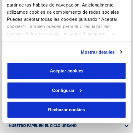
TODAS LAS GESTIONES
partir de tus hábitos de navegación. Adicionalmente
utilizamos cookies de complemento de redes sociales.
OTRAS GESTIONES
Puedes aceptar todas las cookies pulsando “ Aceptar
cookies”· También puedes permitir o rechazar las
cookies de forma granular pulsando “Configurar”. Si
Tu Servicio
pulsas “Rechazar cookies”, equivaldrá a rechazar la
instalación de todas las cookies salvo las necesarias que
Mostrar detalles
son indispensables para que el sitio web funcione y que
FACTURAS Y PRECIOS
por tanto no se pueden desactivar. Puedes consultar
más información en nuestra
Política de Cookies
ATENCIÓN AL CLIENTE
Aceptar cookies
COMPROMISO DE SERVICIO
Configurar
Tu Agua
Rechazar cookies
NUESTRO PAPEL EN EL CICLO URBANO