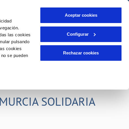
idad
Ayuda
Contáctanos
Aceptar cookies
icidad
Área de clientes
s compromisos
avegación.
Configurar
das las cookies
anular pulsando
PORTAL DE TRANSPARENCIA
INCIDENCIAS
las cookies
ector
Comunica anomalías o posibles
Rechazar cookies
o no se pueden
fraudes
liente)
o
Reclamaciones
rias
MURCIA SOLIDARIA