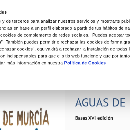
ES
Actual
ies
 y de terceros para analizar nuestros servicios y mostrarte publ
ne
Tu Servicio
Tu Agua
Conócenos
Nuestro
encias en base a un perfil elaborado a partir de tus hábitos de n
 cookies de complemento de redes sociales. Puedes aceptar to
s”· También puedes permitir o rechazar las cookies de forma gr
N AL CLIENTE
D
Y CUMPLIMIENTO
NTRATOS
COMPROMISO DE SERVICIO
CUIDADOS DEL AGUA
PERFIL DEL CONTRATANTE
MODIFICACIÓN DE DATOS
echazar cookies”, equivaldrá a rechazar la instalación de todas 
AS DE GESTIÓN Y CERTIFICADOS
 de contacto
calidad del agua
bio de titular
Carta de compromisos
Consejos de ahorro
Plataforma de contratación del s
Actualizar datos bancários
on indispensables para que el sitio web funcione y que por tant
O
público
rtas
l consumidor
a de suministro
Customer Counsel (Defensa del c
Depósitos comunitarios
Actualizar datos de domicili
tar más información en nuestra
Política de Cookies
Licitaciones en curso
via
scucha
a de suministro
Normativa del servicio
Instalaciones interiores comunita
Actualizar datos personales
icitud de acometida
Junta de arbitraje
Vertidos a la red
obras y afectaciones
umentación contratación
Programa CONTIGO
Individualización contadores
28 JUN 2026
comunitarios
ación de fuga interior
AGUAS DE 
VER TODAS LAS GESTIONES
Bases XVI edición