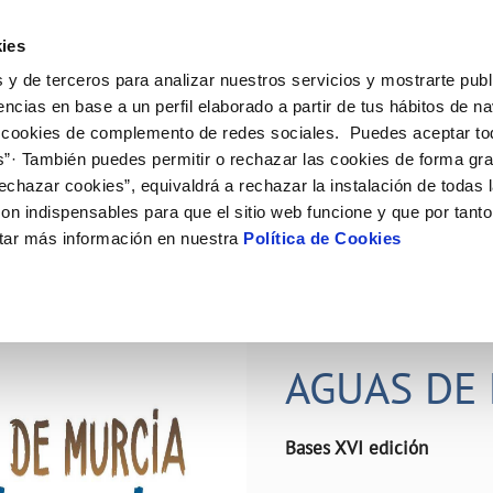
ES
Actual
ies
 y de terceros para analizar nuestros servicios y mostrarte publ
ne
Tu Servicio
Tu Agua
Conócenos
Nuestro
encias en base a un perfil elaborado a partir de tus hábitos de n
 cookies de complemento de redes sociales. Puedes aceptar to
s”· También puedes permitir o rechazar las cookies de forma gr
N AL CLIENTE
D
Y CUMPLIMIENTO
NTRATOS
COMPROMISO DE SERVICIO
CUIDADOS DEL AGUA
PERFIL DEL CONTRATANTE
MODIFICACIÓN DE DATOS
echazar cookies”, equivaldrá a rechazar la instalación de todas 
AS DE GESTIÓN Y CERTIFICADOS
 de contacto
calidad del agua
bio de titular
Carta de compromisos
Consejos de ahorro
Plataforma de contratación del s
Actualizar datos bancários
on indispensables para que el sitio web funcione y que por tant
O
público
rtas
l consumidor
a de suministro
Customer Counsel (Defensa del c
Depósitos comunitarios
Actualizar datos de domicili
tar más información en nuestra
Política de Cookies
Licitaciones en curso
via
scucha
a de suministro
Normativa del servicio
Instalaciones interiores comunita
Actualizar datos personales
icitud de acometida
Junta de arbitraje
Vertidos a la red
obras y afectaciones
umentación contratación
Programa CONTIGO
Individualización contadores
28 JUN 2026
comunitarios
ación de fuga interior
AGUAS DE 
VER TODAS LAS GESTIONES
Bases XVI edición