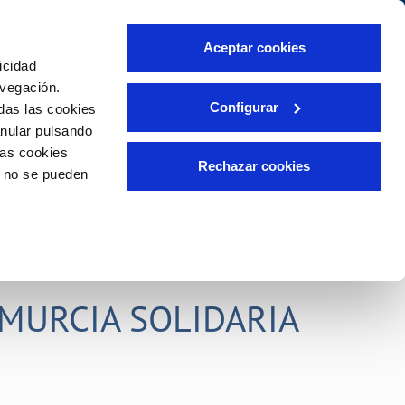
idad
Ayuda
Contáctanos
Aceptar cookies
icidad
Área de clientes
s compromisos
avegación.
Configurar
das las cookies
anular pulsando
PORTAL DE TRANSPARENCIA
INCIDENCIAS
las cookies
ector
Comunica anomalías o posibles
Rechazar cookies
o no se pueden
fraudes
liente)
o
Reclamaciones
rias
MURCIA SOLIDARIA