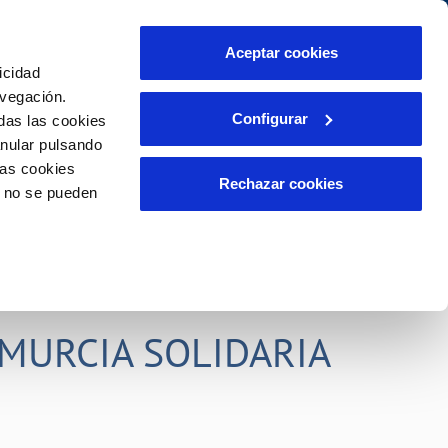
idad
Ayuda
Contáctanos
Aceptar cookies
icidad
Área de clientes
s compromisos
avegación.
Configurar
das las cookies
anular pulsando
PORTAL DE TRANSPARENCIA
INCIDENCIAS
las cookies
ector
Comunica anomalías o posibles
Rechazar cookies
o no se pueden
fraudes
liente)
o
Reclamaciones
rias
MURCIA SOLIDARIA