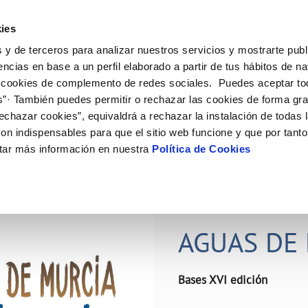
ES
Actual
ies
 y de terceros para analizar nuestros servicios y mostrarte publ
ne
Tu Servicio
Tu Agua
Conócenos
Nuestro
encias en base a un perfil elaborado a partir de tus hábitos de n
 cookies de complemento de redes sociales. Puedes aceptar to
s”· También puedes permitir o rechazar las cookies de forma gr
N AL CLIENTE
D
Y CUMPLIMIENTO
NTRATOS
COMPROMISO DE SERVICIO
CUIDADOS DEL AGUA
PERFIL DEL CONTRATANTE
MODIFICACIÓN DE DATOS
echazar cookies”, equivaldrá a rechazar la instalación de todas 
AS DE GESTIÓN Y CERTIFICADOS
 de contacto
calidad del agua
bio de titular
Carta de compromisos
Consejos de ahorro
Plataforma de contratación del s
Actualizar datos bancários
on indispensables para que el sitio web funcione y que por tant
O
público
rtas
l consumidor
a de suministro
Customer Counsel (Defensa del c
Depósitos comunitarios
Actualizar datos de domicili
tar más información en nuestra
Política de Cookies
Licitaciones en curso
via
scucha
a de suministro
Normativa del servicio
Instalaciones interiores comunita
Actualizar datos personales
icitud de acometida
Junta de arbitraje
Vertidos a la red
obras y afectaciones
umentación contratación
Programa CONTIGO
Individualización contadores
28 JUN 2026
comunitarios
ación de fuga interior
AGUAS DE 
VER TODAS LAS GESTIONES
Bases XVI edición