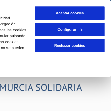
idad
Ayuda
Contáctanos
Aceptar cookies
icidad
Área de clientes
s compromisos
avegación.
Configurar
das las cookies
anular pulsando
PORTAL DE TRANSPARENCIA
INCIDENCIAS
las cookies
ector
Comunica anomalías o posibles
Rechazar cookies
o no se pueden
fraudes
liente)
o
Reclamaciones
rias
MURCIA SOLIDARIA