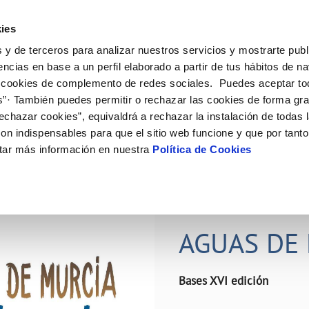
ES
Actual
ies
 y de terceros para analizar nuestros servicios y mostrarte publ
ne
Tu Servicio
Tu Agua
Conócenos
Nuestro
encias en base a un perfil elaborado a partir de tus hábitos de n
 cookies de complemento de redes sociales. Puedes aceptar to
s”· También puedes permitir o rechazar las cookies de forma gr
N AL CLIENTE
D
Y CUMPLIMIENTO
NTRATOS
COMPROMISO DE SERVICIO
CUIDADOS DEL AGUA
PERFIL DEL CONTRATANTE
MODIFICACIÓN DE DATOS
echazar cookies”, equivaldrá a rechazar la instalación de todas 
AS DE GESTIÓN Y CERTIFICADOS
 de contacto
calidad del agua
bio de titular
Carta de compromisos
Consejos de ahorro
Plataforma de contratación del s
Actualizar datos bancários
on indispensables para que el sitio web funcione y que por tant
O
público
rtas
l consumidor
a de suministro
Customer Counsel (Defensa del c
Depósitos comunitarios
Actualizar datos de domicili
tar más información en nuestra
Política de Cookies
Licitaciones en curso
via
scucha
a de suministro
Normativa del servicio
Instalaciones interiores comunita
Actualizar datos personales
icitud de acometida
Junta de arbitraje
Vertidos a la red
obras y afectaciones
umentación contratación
Programa CONTIGO
Individualización contadores
28 JUN 2026
comunitarios
ación de fuga interior
AGUAS DE 
VER TODAS LAS GESTIONES
Bases XVI edición