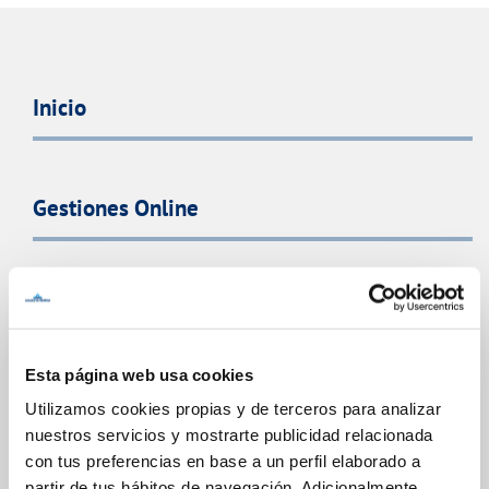
Inicio
Gestiones Online
FACTURAS, PAGOS Y CONSUMOS
CONTRATOS
MODIFICACIÓN DE DATOS
Esta página web usa cookies
INCIDENCIAS
Utilizamos cookies propias y de terceros para analizar
nuestros servicios y mostrarte publicidad relacionada
con tus preferencias en base a un perfil elaborado a
TODAS LAS GESTIONES
partir de tus hábitos de navegación. Adicionalmente