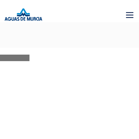
Menu 
NEWS
28 JUN 2026
AGUAS DE MURCIA SOLIDARIA
Bases XVI edición
22 APR 2020