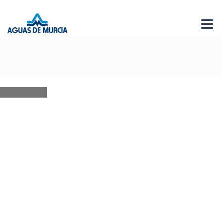
Menu 
NEWS
28 JUN 2026
AGUAS DE MURCIA SOLIDARIA
Bases XVI edición
22 APR 2020